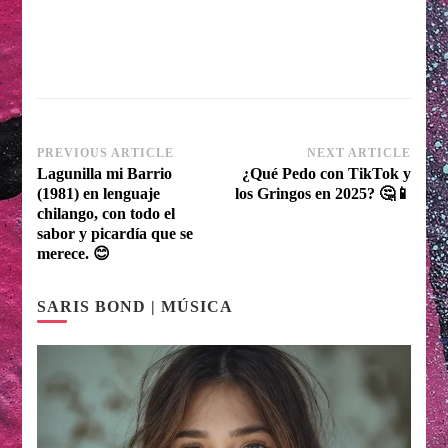
Post
PREVIOUS ARTICLE
NEXT ARTICLE
Lagunilla mi Barrio
¿Qué Pedo con TikTok y
Navigation
(1981) en lenguaje
los Gringos en 2025? 🤔📱
chilango, con todo el
sabor y picardía que se
merece. 😊
SARIS BOND | MÚSICA