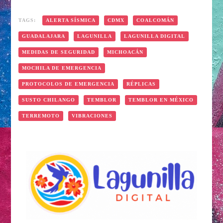
TAGS:
ALERTA SÍSMICA
CDMX
COALCOMÁN
GUADALAJARA
LAGUNILLA
LAGUNILLA DIGITAL
MEDIDAS DE SEGURIDAD
MICHOACÁN
MOCHILA DE EMERGENCIA
PROTOCOLOS DE EMERGENCIA
RÉPLICAS
SUSTO CHILANGO
TEMBLOR
TEMBLOR EN MÉXICO
TERREMOTO
VIBRACIONES