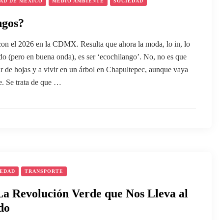
AD DE MÉXICO
MEDIO AMBIENTE
SOCIEDAD
ngos?
con el 2026 en la CDMX. Resulta que ahora la moda, lo in, lo
o (pero en buena onda), es ser ‘ecochilango’. No, no es que
r de hojas y a vivir en un árbol en Chapultepec, aunque vaya
e. Se trata de que …
IEDAD
TRANSPORTE
La Revolución Verde que Nos Lleva al
do