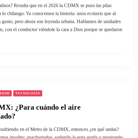
alinos? Resulta que en el 2026 la CDMX se puso las pilas
a lo chilango. Ya conocemos la historia: unos ecotaxis que al
an gusto, pero ahora son leyenda urbana. Hablamos de unidades
an, con el conductor viéndole la cara a Dios porque se quedaron
IEDAD
TECNOLOGÍA
X: ¿Para cuándo el aire
nado?
ás sufriendo en el Metro de la CDMX, entonces ¿en qué andas?
mos igualito: apachurrados, sudando la gota gorda y respirando