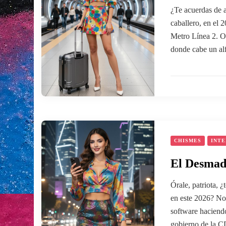
¿Te acuerdas de 
caballero, en el 
Metro Línea 2. O
donde cabe un alfi
CHISMES
INTE
El Desmadr
Órale, patriota, ¿
en este 2026? No 
software haciend
gobierno de la C