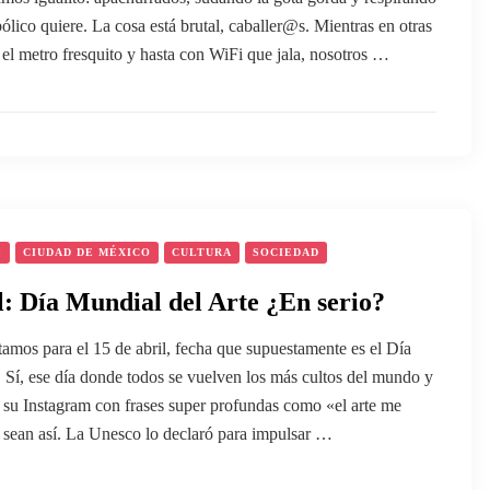
bólico quiere. La cosa está brutal, caballer@s. Mientras en otras
el metro fresquito y hasta con WiFi que jala, nosotros …
S
CIUDAD DE MÉXICO
CULTURA
SOCIEDAD
l: Día Mundial del Arte ¿En serio?
tamos para el 15 de abril, fecha que supuestamente es el Día
 Sí, ese día donde todos se vuelven los más cultos del mundo y
 su Instagram con frases super profundas como «el arte me
o sean así. La Unesco lo declaró para impulsar …