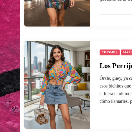
CHISMES
MAS
Los Perrij
Órale, güey, ya c
esos bichitos que
si fuera el último
cómo llamarles, 