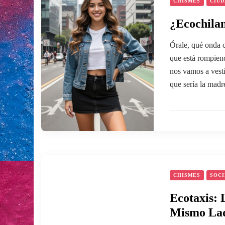
CHISMES
CIUD
¿Ecochila
Órale, qué onda 
que está rompiend
nos vamos a vesti
que sería la madr
CHISMES
SOC
Ecotaxis: 
Mismo La