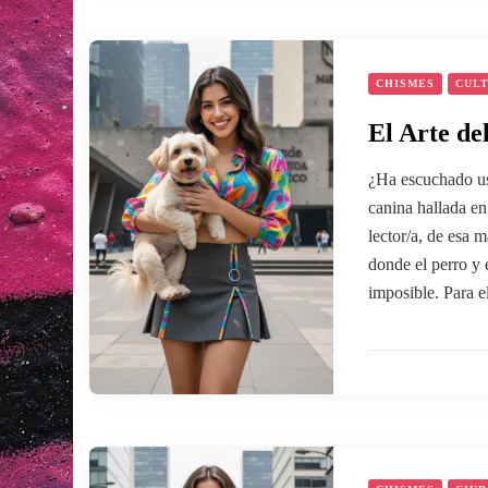
CHISMES
CUL
El Arte de
¿Ha escuchado ust
canina hallada e
lector/a, de esa 
donde el perro y e
imposible. Para 