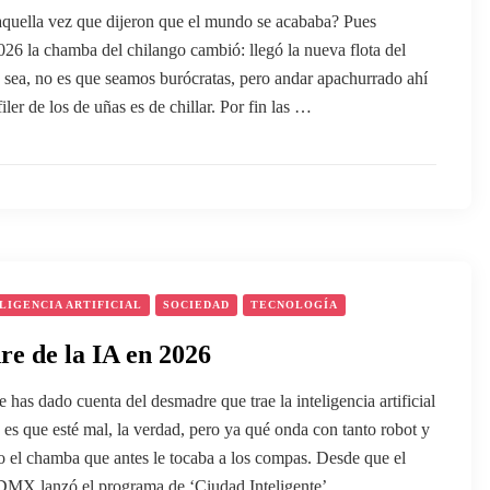
aquella vez que dijeron que el mundo se acababa? Pues
2026 la chamba del chilango cambió: llegó la nueva flota del
 sea, no es que seamos burócratas, pero andar apachurrado ahí
ler de los de uñas es de chillar. Por fin las …
LIGENCIA ARTIFICIAL
SOCIEDAD
TECNOLOGÍA
e de la IA en 2026
te has dado cuenta del desmadre que trae la inteligencia artificial
es que esté mal, la verdad, pero ya qué onda con tanto robot y
o el chamba que antes le tocaba a los compas. Desde que el
DMX lanzó el programa de ‘Ciudad Inteligente’ …