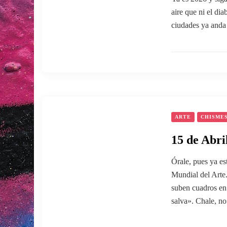
aire que ni el dia
ciudades ya anda 
ARTE
CHISME
15 de Abri
Órale, pues ya es
Mundial del Arte.
suben cuadros en
salva». Chale, n