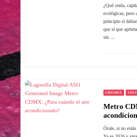
¿Qué onda, capit
ecológicas, pero 
principio sí dab
que sí que apriet
sin …
CHISMES
SOC
Metro CDM
acondicio
Órale, si no est
Ya es 2026 y siga