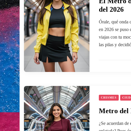
El Metro d
del 2026
Órale, qué onda 
en 2026 se puso d
viajas con tu moc
las pilas y decid
CHISMES
CIUD
Metro del
¿Se acuerdan de 
enlatada? Pues ó