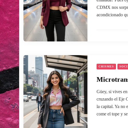
CDMX nos sorpren
acondicionado que
CHISMES
SOC
Microtrans
Güey, si vives en
cruzando el Eje C
la capital. Ya no
come el tope y se