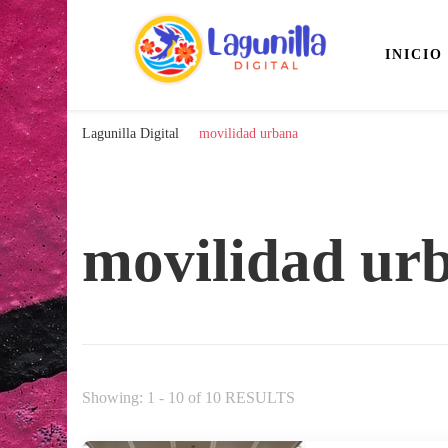
INICIO
La Lagunilla en tus Manos
Lagunilla Digital
Lagunilla Digital
movilidad urbana
movilidad ur
Showing: 1 - 10 of 10 RESULTS