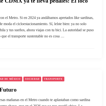
e CDMX ya te lleva pedales: El loco
con el Metro. Si en 2024 ya andábamos apretados like sardinas,
e moda el cicloestacionamiento. Sí, leíste bien: ya no solo
hila y tus sueños, ahora viajas con tu bici. La autoridad se puso
ió que el transporte sustentable no es cosa …
AD DE MÉXICO
SOCIEDAD
TRANSPORTE
 Futuro
esas mañanas en el Metro cuando te aplastaban como sardina
yeme chavo, que en el 2026 eso ya nos quedó chico. La