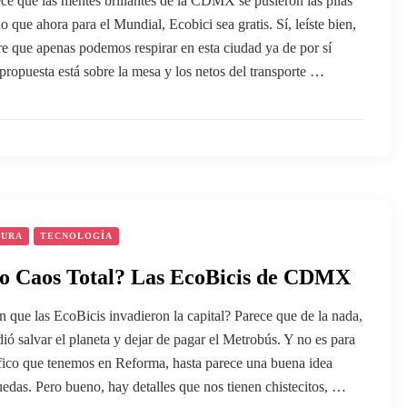
ce que las mentes brillantes de la CDMX se pusieron las pilas
 que ahora para el Mundial, Ecobici sea gratis. Sí, leíste bien,
ire que apenas podemos respirar en esta ciudad ya de por sí
ropuesta está sobre la mesa y los netos del transporte …
TURA
TECNOLOGÍA
o o Caos Total? Las EcoBicis de CDMX
n que las EcoBicis invadieron la capital? Parece que de la nada,
ó salvar el planeta y dejar de pagar el Metrobús. Y no es para
áfico que tenemos en Reforma, hasta parece una buena idea
uedas. Pero bueno, hay detalles que nos tienen chistecitos, …