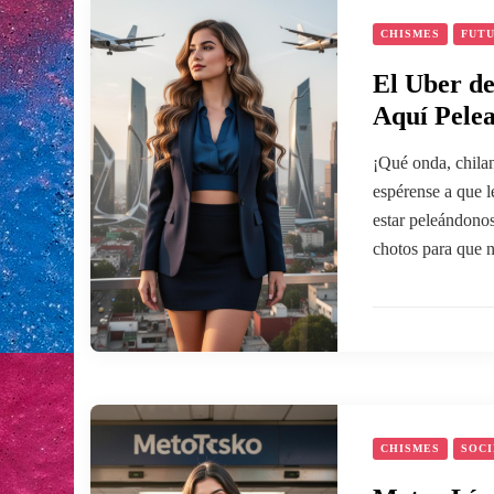
CHISMES
FUT
El Uber de
Aquí Pele
¡Qué onda, chilan
espérense a que l
estar peleándono
chotos para que 
CHISMES
SOC