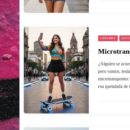
CHISMES
SOC
Microtran
¿Alguien se acuer
pero vamos, tení
microtransportes 
esa quetalada de 