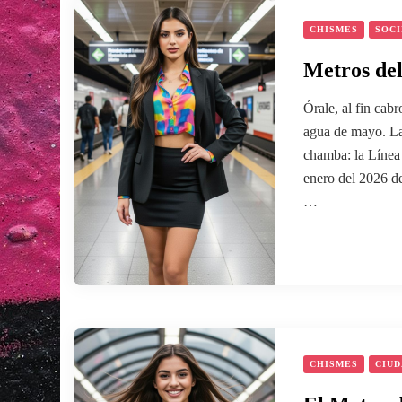
CHISMES
SOC
Metros del
Órale, al fin ca
agua de mayo. La
chamba: la Línea
enero del 2026 de
…
CHISMES
CIUD