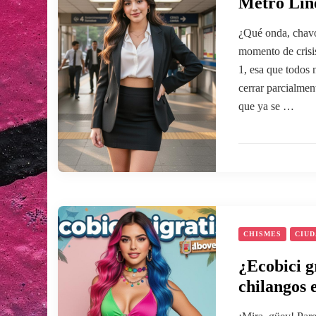
Metro Líne
¿Qué onda, chavo
momento de crisis
1, esa que todos 
cerrar parcialmen
que ya se …
CHISMES
CIUD
¿Ecobici g
chilangos 