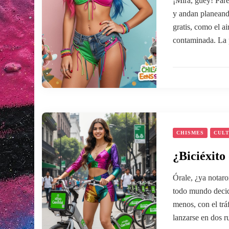
¡Mira, güey! Pare
y andan planeando
gratis, como el a
contaminada. La p
CHISMES
CUL
¿Biciéxit
Órale, ¿ya notaro
todo mundo decidi
menos, con el tr
lanzarse en dos r