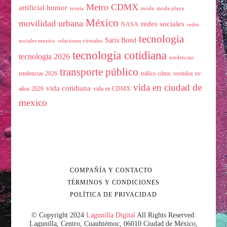
Metro CDMX
artificial humor
ironía
moda
moda playa
México
movilidad urbana
redes sociales
NASA
redes
tecnologia
Saris Bond
sociales mexico
relaciones virtuales
tecnología cotidiana
tecnologia 2026
tendencias
transporte público
tendencias 2026
tráfico cdmx
vestidos xv
vida en ciudad de
vida cotidiana
años 2026
vida en CDMX
mexico
COMPAÑÍA Y CONTACTO
TÉRMINOS Y CONDICIONES
POLÍTICA DE PRIVACIDAD
© Copyright 2024
Lagunilla Digital
All Rights Reserved.
Lagunilla, Centro, Cuauhtémoc, 06010 Ciudad de México,