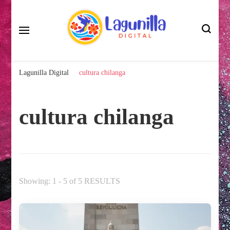
La Lagunilla en tus Manos
Lagunilla Digital
Lagunilla Digital
cultura chilanga
cultura chilanga
Showing: 1 - 5 of 5 RESULTS