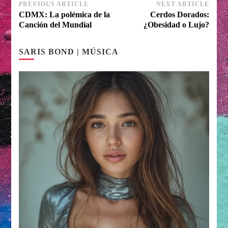
Post
PREVIOUS ARTICLE
NEXT ARTICLE
CDMX: La polémica de la
Cerdos Dorados:
Navigation
Canción del Mundial
¿Obesidad o Lujo?
SARIS BOND | MÚSICA