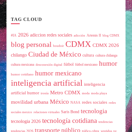
TAG CLOUD
2026
adiccion redes sociales
#IA
Artemis II
adicción
blog CDMX
CDMX
blog personal
CDMX 2026
boudoir
Ciudad de México
chilango
cultura
cultura chilanga
humor
fútbol
cultura mexicana
fútbol mexicano
desconexión digital
humor mexicano
humor cotidiano
inteligencia artificial
inteligencia
Metro CDMX
artificial humor
ironía
moda
moda playa
México
movilidad urbana
redes sociales
NASA
redes
tecnologia
Saris Bond
sociales mexico
relaciones virtuales
tecnología cotidiana
tecnologia 2026
tendencias
transporte público
tendencias 2026
tráfico cdmx
vestidos xv