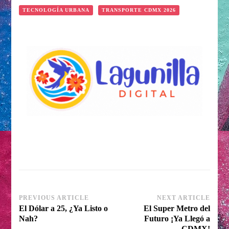
TECNOLOGÍA URBANA
TRANSPORTE CDMX 2026
Post
PREVIOUS ARTICLE
NEXT ARTICLE
El Dólar a 25, ¿Ya Listo o
El Super Metro del
Navigation
Nah?
Futuro ¡Ya Llegó a
CDMX!