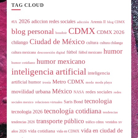
TAG CLOUD
2026
adiccion redes sociales
#IA
Artemis II
adicción
blog CDMX
CDMX
blog personal
CDMX 2026
boudoir
Ciudad de México
chilango
cultura
cultura chilanga
humor
fútbol
cultura mexicana
fútbol mexicano
desconexión digital
humor mexicano
humor cotidiano
inteligencia artificial
inteligencia
Metro CDMX
artificial humor
ironía
moda
moda playa
México
movilidad urbana
redes sociales
NASA
redes
tecnologia
Saris Bond
sociales mexico
relaciones virtuales
tecnología cotidiana
tecnologia 2026
tendencias
transporte público
tendencias 2026
tráfico cdmx
vestidos xv
vida en ciudad de
vida cotidiana
años 2026
vida en CDMX