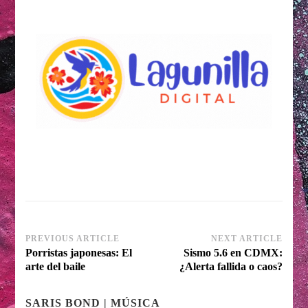
Post
PREVIOUS ARTICLE
NEXT ARTICLE
Porristas japonesas: El
Sismo 5.6 en CDMX:
Navigation
arte del baile
¿Alerta fallida o caos?
SARIS BOND | MÚSICA