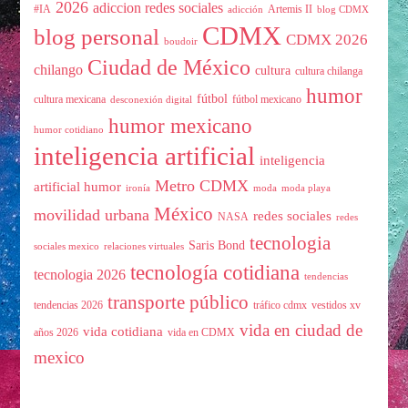
2026
adiccion redes sociales
#IA
Artemis II
adicción
blog CDMX
CDMX
blog personal
CDMX 2026
boudoir
Ciudad de México
chilango
cultura
cultura chilanga
humor
fútbol
cultura mexicana
fútbol mexicano
desconexión digital
humor mexicano
humor cotidiano
inteligencia artificial
inteligencia
Metro CDMX
artificial humor
ironía
moda
moda playa
México
movilidad urbana
redes sociales
NASA
redes
tecnologia
Saris Bond
sociales mexico
relaciones virtuales
tecnología cotidiana
tecnologia 2026
tendencias
transporte público
tendencias 2026
tráfico cdmx
vestidos xv
vida en ciudad de
vida cotidiana
años 2026
vida en CDMX
mexico