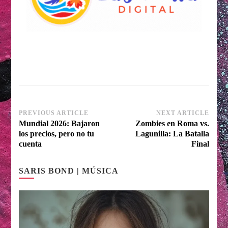
Post
PREVIOUS ARTICLE
NEXT ARTICLE
Mundial 2026: Bajaron
Zombies en Roma vs.
Navigation
los precios, pero no tu
Lagunilla: La Batalla
cuenta
Final
SARIS BOND | MÚSICA