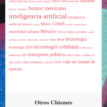
humor
fútbol
cultura mexicana
fútbol mexicano
desconexión digital
humor mexicano
humor cotidiano
inteligencia artificial
inteligencia
Metro CDMX
artificial humor
ironía
moda
moda playa
México
movilidad urbana
redes sociales
NASA
redes
tecnologia
Saris Bond
sociales mexico
relaciones virtuales
tecnología cotidiana
tecnologia 2026
tendencias
transporte público
tendencias 2026
tráfico cdmx
vestidos xv
vida en ciudad de
vida cotidiana
años 2026
vida en CDMX
mexico
Otros Chismes