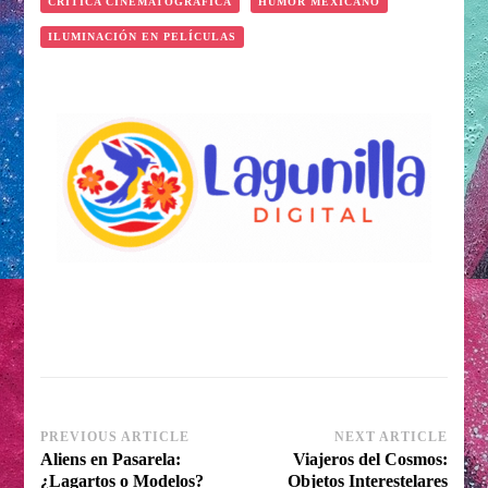
CRÍTICA CINEMATOGRÁFICA
HUMOR MEXICANO
ILUMINACIÓN EN PELÍCULAS
Post
PREVIOUS ARTICLE
NEXT ARTICLE
Aliens en Pasarela:
Viajeros del Cosmos:
Navigation
¿Lagartos o Modelos?
Objetos Interestelares