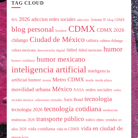
TAG CLOUD
2026
adiccion redes sociales
#IA
Artemis II
adicción
blog CDMX
CDMX
blog personal
CDMX 2026
boudoir
Ciudad de México
chilango
cultura
cultura chilanga
humor
fútbol
cultura mexicana
fútbol mexicano
desconexión digital
humor mexicano
humor cotidiano
inteligencia artificial
inteligencia
Metro CDMX
artificial humor
ironía
moda
moda playa
México
movilidad urbana
redes sociales
NASA
redes
tecnologia
Saris Bond
sociales mexico
relaciones virtuales
tecnología cotidiana
tecnologia 2026
tendencias
transporte público
tendencias 2026
tráfico cdmx
vestidos xv
vida en ciudad de
vida cotidiana
años 2026
vida en CDMX
mexico