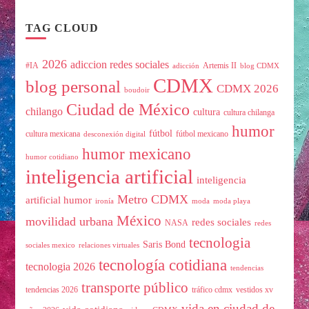
TAG CLOUD
2026
adiccion redes sociales
#IA
Artemis II
adicción
blog CDMX
CDMX
blog personal
CDMX 2026
boudoir
Ciudad de México
chilango
cultura
cultura chilanga
humor
fútbol
cultura mexicana
fútbol mexicano
desconexión digital
humor mexicano
humor cotidiano
inteligencia artificial
inteligencia
Metro CDMX
artificial humor
ironía
moda
moda playa
México
movilidad urbana
redes sociales
NASA
redes
tecnologia
Saris Bond
sociales mexico
relaciones virtuales
tecnología cotidiana
tecnologia 2026
tendencias
transporte público
tendencias 2026
tráfico cdmx
vestidos xv
vida en ciudad de