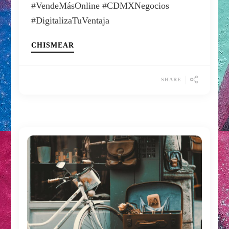
#VendeMásOnline #CDMXNegocios
#DigitalizaTuVentaja
CHISMEAR
SHARE