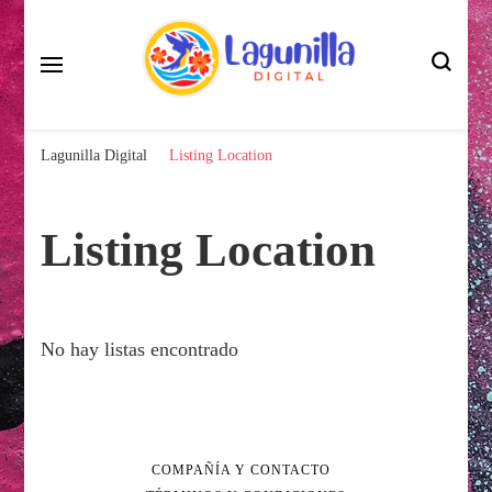
La Lagunilla en tus Manos
Lagunilla Digital
Lagunilla Digital
Listing Location
Listing Location
No hay listas encontrado
COMPAÑÍA Y CONTACTO